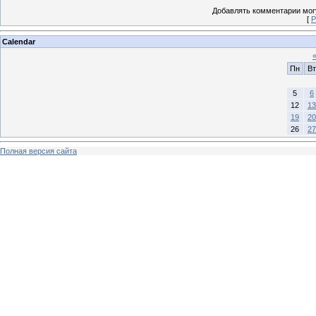
Добавлять комментарии могу
[
Р
Calendar
Пн
Вт
5
6
12
13
19
20
26
27
Полная версия сайта