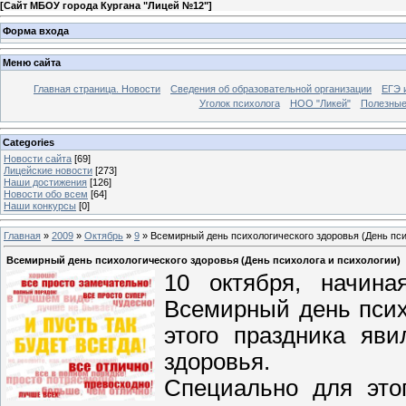
[
Сайт МБОУ города Кургана "Лицей №12"
]
Форма входа
Меню сайта
Главная страница. Новости
Сведения об образовательной организации
ЕГЭ 
Уголок психолога
НОО "Ликей"
Полезные
Categories
Новости сайта
[69]
Лицейские новости
[273]
Наши достижения
[126]
Новости обо всем
[64]
Наши конкурсы
[0]
Главная
»
2009
»
Октябрь
»
9
» Всемирный день психологического здоровья (День пси
Всемирный день психологического здоровья (День психолога и психологии)
10 октября, начин
Всемирный день псих
этого праздника яв
здоровья.
Специально для это