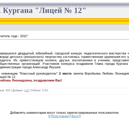
 Кургана "Лицей № 12"
читель года - 2011"
авершился двадцатый, юбилейный, городской конкурс педагогического мастерства «
ворце детского (юношеского) творчества состоялась торжественная церемония его з
едагога. Их приветствовали коллеги, друзья, воспитанники и ученики, представ
бщественных организаций. Участников конкурса поздравили Глава города Кургана
дминистрации города Александр Якушев.
 номинации "Классный руководитель"
2 место
заняла Воробьева Любовь Леонидовн
ицея № 12.
юбовь Леонидовна, поздравляем Вас!
ров
: 810 |
Добавил
:
L12
|
Рейтинг
:
5.0
/
1
Добавлять комментарии могут только зарегистрированные пользователи.
[
Регистрация
|
Вход
]