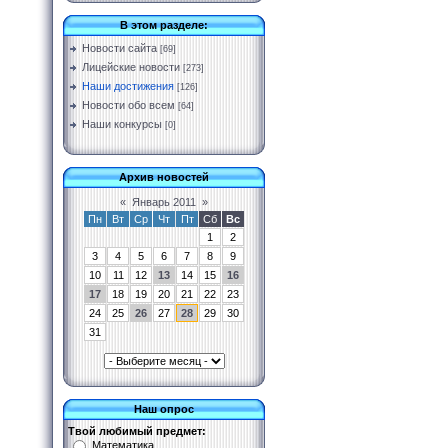
В этом разделе:
Новости сайта
[69]
Лицейские новости
[273]
Наши достижения
[126]
Новости обо всем
[64]
Наши конкурсы
[0]
Архив новостей
«
Январь 2011
»
Пн
Вт
Ср
Чт
Пт
Сб
Вс
1
2
3
4
5
6
7
8
9
10
11
12
13
14
15
16
17
18
19
20
21
22
23
24
25
26
27
28
29
30
31
Наш опрос
Твой любимый предмет:
Математика