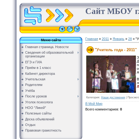
Сайт МБОУ г.
Главная
»
2011
»
Январь
»
28
» "У
Меню сайта
Главная страница. Новости
"Учитель года - 2011"
Сведения об образовательной
организации
З
Д
ЕГЭ и ГИА
п
Приём в 1 класс
о
А
Кабинет директора
Учительская
В
л
Родителям
Л
Учёба
После уроков
Категория
:
Наши достижения
|
Просмот
Уголок психолога
В Мой Мир
НОО "Ликей"
Всего комментариев
:
0
Полезные сайты
Доска объявлений
Отдых
Правовая грамотность