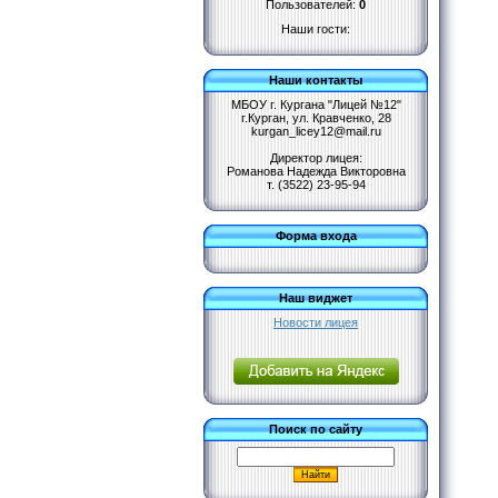
Пользователей:
0
Наши гости:
Наши контакты
МБОУ г. Кургана "Лицей №12"
г.Курган, ул. Кравченко, 28
kurgan_licey12@mail.ru
Директор лицея:
Романова Надежда Викторовна
т. (3522) 23-95-94
Форма входа
Наш виджет
Новости лицея
Поиск по сайту