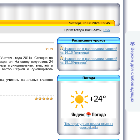
Четверг, 06.08.2026, 09:45
Приветствую Вас
Гость
|
RSS
Расписание уроков
Изменение в расписании занятий
Версия для слабовидящих
21:39
на 16.10 (пятница)
Учитель года-2011». Сегодня во
Изменение в расписании занятий
акрытия. На сцену поднялись 24
на 15.10(четверг)
ители муниципальных властей и
 Виктор Серков и Руководитель
Погода
а, учитель начальных классов
Температурная шкала отмены
уроков