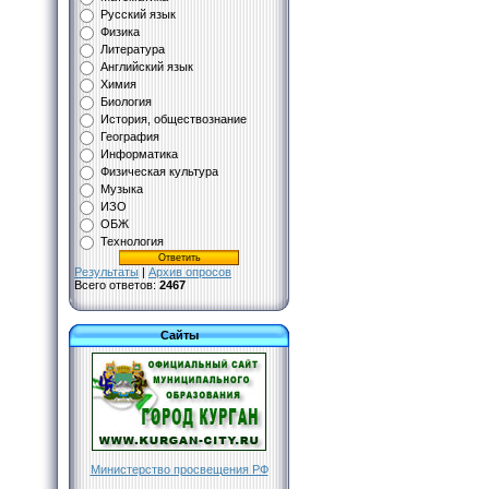
Русский язык
Физика
Литература
Английский язык
Химия
Биология
История, обществознание
География
Информатика
Физическая культура
Музыка
ИЗО
ОБЖ
Технология
Результаты
|
Архив опросов
Всего ответов:
2467
Сайты
Министерство просвещения РФ