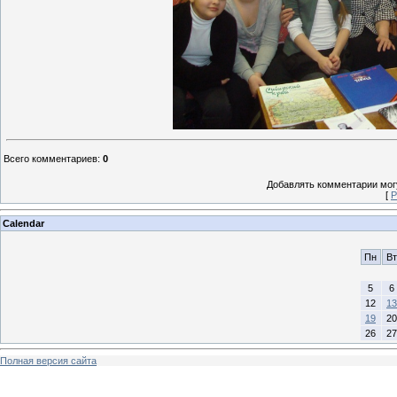
Всего комментариев
:
0
Добавлять комментарии могу
[
Р
Calendar
Пн
Вт
5
6
12
13
19
20
26
27
Полная версия сайта