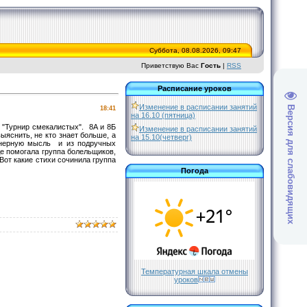
Суббота, 08.08.2026, 09:47
Приветствую Вас
Гость
|
RSS
Расписание уроков
Изменение в расписании занятий
Версия для слабовидящих
18:41
на 16.10 (пятница)
 "Турнир смекалистых". 8А и 8Б
Изменение в расписании занятий
ыяснить, не кто знает больше, а
на 15.10(четверг)
енерную мысль и из подручных
де помогала группа болельщиков,
Вот какие стихи сочинила группа
Погода
Температурная шкала отмены
уроков