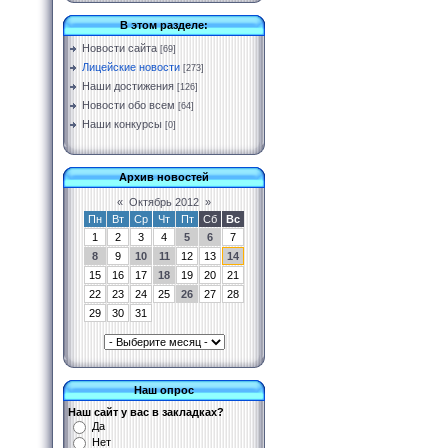
В этом разделе:
Новости сайта
[69]
Лицейские новости
[273]
Наши достижения
[126]
Новости обо всем
[64]
Наши конкурсы
[0]
Архив новостей
«
Октябрь 2012
»
Пн
Вт
Ср
Чт
Пт
Сб
Вс
1
2
3
4
5
6
7
8
9
10
11
12
13
14
15
16
17
18
19
20
21
22
23
24
25
26
27
28
29
30
31
Наш опрос
Наш сайт у вас в закладках?
Да
Нет