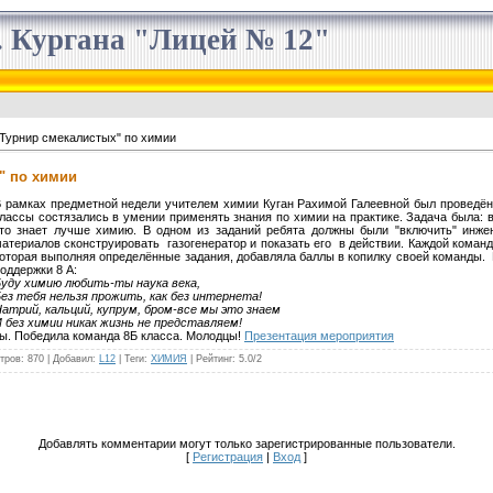
 Кургана "Лицей № 12"
"Турнир смекалистых" по химии
" по химии
 рамках предметной недели учителем химии Куган Рахимой Галеевной был проведён
лассы состязались в умении применять знания по химии на практике. Задача была: в
кто знает лучше химию. В одном из заданий ребята должны были "включить" инж
атериалов сконструировать газогенератор и показать его в действии. Каждой коман
оторая выполняя определённые задания, добавляла баллы в копилку своей команды. 
оддержки 8 А:
уду химию любить-ты наука века,
ез тебя нельзя прожить, как без интернета!
атрий, кальций, купрум, бром-все мы это знаем
 без химии никак жизнь не представляем!
. Победила команда 8Б класса. Молодцы!
Презентация мероприятия
тров
: 870 |
Добавил
:
L12
|
Теги
:
ХИМИЯ
|
Рейтинг
:
5.0
/
2
Добавлять комментарии могут только зарегистрированные пользователи.
[
Регистрация
|
Вход
]