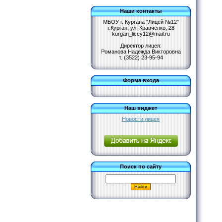
Наши контакты
МБОУ г. Кургана "Лицей №12"
г.Курган, ул. Кравченко, 28
kurgan_licey12@mail.ru
Директор лицея:
Романова Надежда Викторовна
т. (3522) 23-95-94
Форма входа
Наш виджет
Новости лицея
Поиск по сайту