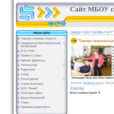
Сайт МБОУ г.
Главная
»
2012
»
Октябрь
»
14
» 
Меню сайта
Главная страница. Новости
"Турнир смекалистых
Сведения об образовательной
организации
В
к
ЕГЭ и ГИА
Приём в 1 класс
м
к
Кабинет директора
п
Учительская
Б
Б
Родителям
Н
Учёба
И
Командам были вручены грамоты
После уроков
Категория
:
Лицейские новости
|
Просмо
Уголок психолога
В Мой Мир
НОО "Ликей"
Всего комментариев
:
0
Полезные сайты
Доска объявлений
Отдых
Правовая грамотность