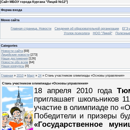
[
Сайт МБОУ города Кургана "Лицей №12"
]
Форма входа
Меню сайта
Главная страница. Новости
Сведения об образовательной организации
ЕГЭ 
Уголок психолога
НОО "Ликей"
Полезные
Categories
Новости сайта
[69]
Лицейские новости
[273]
Наши достижения
[126]
Новости обо всем
[64]
Наши конкурсы
[0]
Главная
»
2010
»
Март
»
24
» Стань участником олимпиады «Основы управления»
Стань участником олимпиады «Основы управления»
18 апреля 2010 года
Тю
приглашает школьников 11
участие в олимпиаде по «
Победители и призеры бу
«Государственное муни