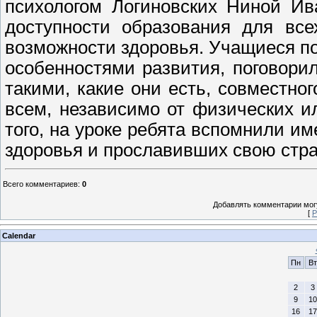
психологом Логиновских Ниной Ив
доступности образования для все
возможности здоровья. Учащиеся п
особенностями развития, поговори
такими, какие они есть, совместног
всем, независимо от физических и
того, на уроке ребята вспомнили 
здоровья и прославивших свою стра
Всего комментариев
:
0
Добавлять комментарии могу
[
Р
Calendar
Пн
Вт
2
3
9
10
16
17