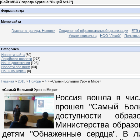
[
Сайт МБОУ города Кургана "Лицей №12"
]
Форма входа
Меню сайта
Главная страница. Новости
Сведения об образовательной организации
ЕГЭ 
Уголок психолога
НОО "Ликей"
Полезные
Categories
Новости сайта
[69]
Лицейские новости
[273]
Наши достижения
[126]
Новости обо всем
[64]
Наши конкурсы
[0]
Главная
»
2015
»
Ноябрь
»
4
» «Самый Большой Урок в Мире»
«Самый Большой Урок в Мире»
Россия вошла в числ
прошел "Самый Боль
доступности обр
Министерства образо
детям "Обнаженные сердца". В л