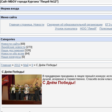
[
Сайт МБОУ города Кургана "Лицей №12"
]
Форма входа
Меню сайта
Главная страница. Новости
Сведения об образовательной организации
ЕГЭ 
Уголок психолога
НОО "Ликей"
Полезные
Categories
Новости сайта
[69]
Лицейские новости
[273]
Наши достижения
[126]
Новости обо всем
[64]
Наши конкурсы
[0]
Главная
»
2012
»
Май
»
9
» С Днём Победы!
С Днём Победы!
В преддверии праздника в лицее прошёл конкурс исп
душой, искренне и торжественно. Спасибо всем класс
С Днём Победы!