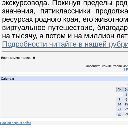
экскурсовода. Покинув пределы род
значения, пятиклассники продолж
ресурсах родного края, его животно
виртуальное путешествие, благодар
на тысячу, а потом и на миллион лет
Подробности читайте в нашей рубри
Всего комментариев
:
0
Добавлять комментарии могу
[
Р
Calendar
Пн
Вт
1
7
8
14
15
21
22
28
29
Полная версия сайта