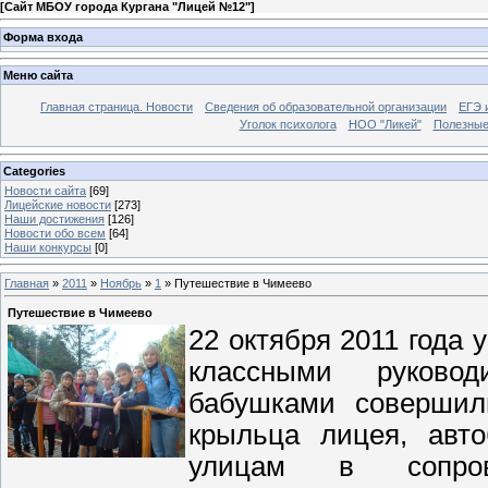
[
Сайт МБОУ города Кургана "Лицей №12"
]
Форма входа
Меню сайта
Главная страница. Новости
Сведения об образовательной организации
ЕГЭ 
Уголок психолога
НОО "Ликей"
Полезные
Categories
Новости сайта
[69]
Лицейские новости
[273]
Наши достижения
[126]
Новости обо всем
[64]
Наши конкурсы
[0]
Главная
»
2011
»
Ноябрь
»
1
» Путешествие в Чимеево
Путешествие в Чимеево
22 октября 2011 года
классными руково
бабушками совершил
крыльца лицея, авт
улицам в сопров