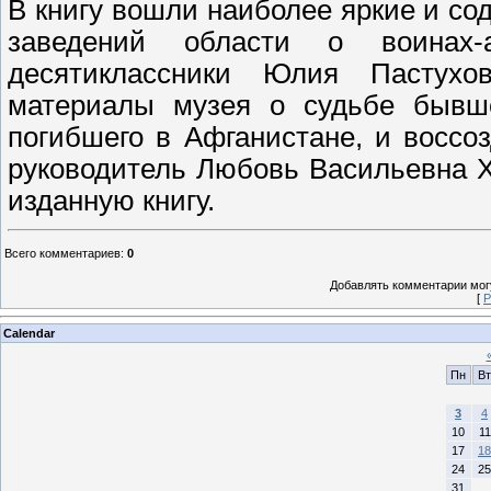
В книгу вошли наиболее яркие и с
заведений области о воинах-
десятиклассники Юлия Пастухо
материалы музея о судьбе бывш
погибшего в Афганистане, и воссо
руководитель Любовь Васильевна 
изданную книгу.
Всего комментариев
:
0
Добавлять комментарии могу
[
Р
Calendar
Пн
Вт
3
4
10
11
17
18
24
25
31