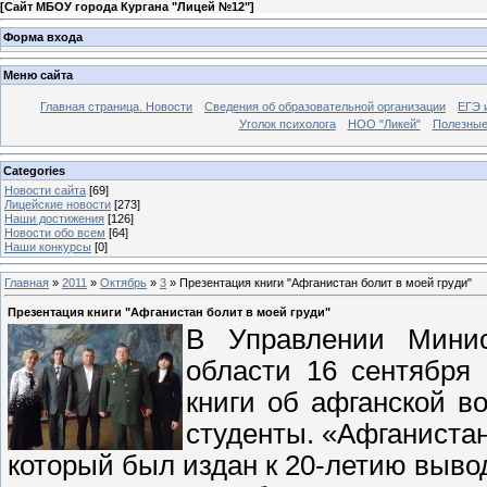
[
Сайт МБОУ города Кургана "Лицей №12"
]
Форма входа
Меню сайта
Главная страница. Новости
Сведения об образовательной организации
ЕГЭ 
Уголок психолога
НОО "Ликей"
Полезные
Categories
Новости сайта
[69]
Лицейские новости
[273]
Наши достижения
[126]
Новости обо всем
[64]
Наши конкурсы
[0]
Главная
»
2011
»
Октябрь
»
3
» Презентация книги "Афганистан болит в моей груди"
Презентация книги "Афганистан болит в моей груди"
В Управлении Минис
области 16 сентября 
книги об афганской в
студенты. «Афганистан 
который был издан к 20-летию вывод