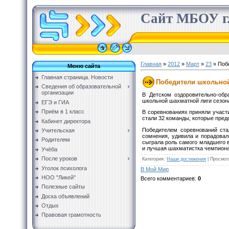
Сайт МБОУ г.
Главная
»
2012
»
Март
»
23
» Поб
Меню сайта
Главная страница. Новости
Победители школьно
Сведения об образовательной
организации
В Детском оздоровительно-обр
школьной шахматной лиги сезона
ЕГЭ и ГИА
Приём в 1 класс
В соревнованиях приняли участ
стали 32 команды, которые пред
Кабинет директора
Победителем соревнований ста
Учительская
сомнения, удивила и порадовал
Родителям
сыграла роль самого младшего в
и лучшая шахматистка чемпиона
Учёба
После уроков
Категория
:
Наши достижения
|
Просмот
Уголок психолога
В Мой Мир
НОО "Ликей"
Всего комментариев
:
0
Полезные сайты
Доска объявлений
Отдых
Правовая грамотность