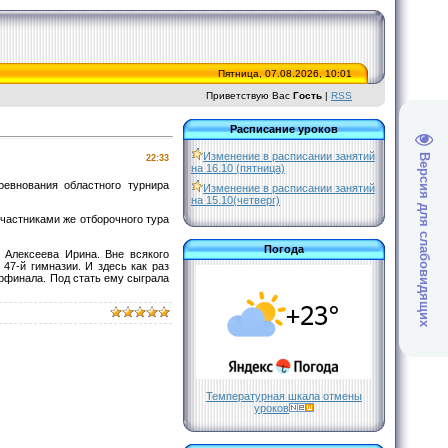
Пятница, 07.08.2026, 10:01
Приветствую Вас
Гость
|
RSS
Расписание уроков
Изменение в расписании занятий
Версия для слабовидящих
22:33
на 16.10 (пятница)
евнования областного турнира
Изменение в расписании занятий
на 15.10(четверг)
частниками же отборочного тура
Погода
 Алексеева Ирина. Вне всякого
47-й гимназии. И здесь как раз
рфинала. Под стать ему сыграла
Температурная шкала отмены
уроков