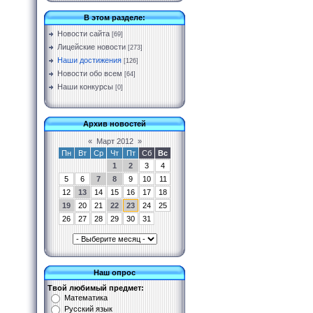
В этом разделе:
Новости сайта
[69]
Лицейские новости
[273]
Наши достижения
[126]
Новости обо всем
[64]
Наши конкурсы
[0]
Архив новостей
«
Март 2012
»
Пн
Вт
Ср
Чт
Пт
Сб
Вс
1
2
3
4
5
6
7
8
9
10
11
12
13
14
15
16
17
18
19
20
21
22
23
24
25
26
27
28
29
30
31
Наш опрос
Твой любимый предмет:
Математика
Русский язык