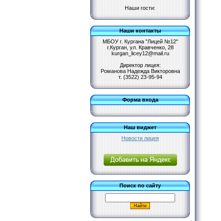
Наши гости:
Наши контакты
МБОУ г. Кургана "Лицей №12"
г.Курган, ул. Кравченко, 28
kurgan_licey12@mail.ru
Директор лицея:
Романова Надежда Викторовна
т. (3522) 23-95-94
Форма входа
Наш виджет
Новости лицея
Поиск по сайту