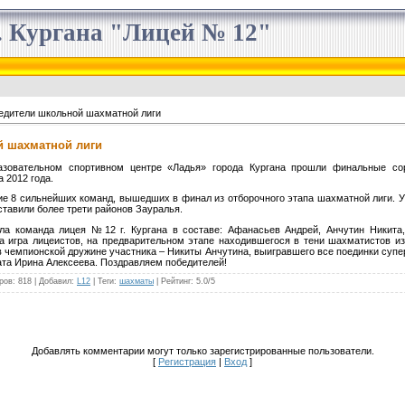
 Кургана "Лицей № 12"
едители школьной шахматной лиги
й шахматной лиги
азовательном спортивном центре «Ладья» города Кургана прошли финальные сор
 2012 года.
ие 8 сильнейших команд, вышедших в финал из отборочного этапа шахматной лиги. У
ставили более трети районов Зауралья.
ла команда лицея №12 г. Кургана в составе: Афанасьев Андрей, Анчутин Никита,
а игра лицеистов, на предварительном этапе находившегося в тени шахматистов из 
 чемпионской дружине участника – Никиты Анчутина, выигравшего все поединки супе
та Ирина Алексеева. Поздравляем победителей!
ров
: 818 |
Добавил
:
L12
|
Теги
:
шахматы
|
Рейтинг
:
5.0
/
5
Добавлять комментарии могут только зарегистрированные пользователи.
[
Регистрация
|
Вход
]