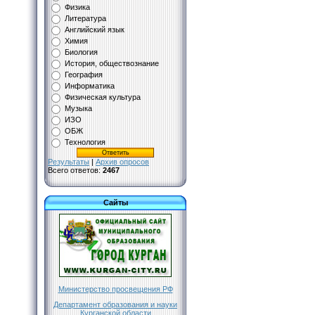
Физика
Литература
Английский язык
Химия
Биология
История, обществознание
География
Информатика
Физическая культура
Музыка
ИЗО
ОБЖ
Технология
Результаты
|
Архив опросов
Всего ответов:
2467
Сайты
Министерство просвещения РФ
Департамент образования и науки
Курганской области