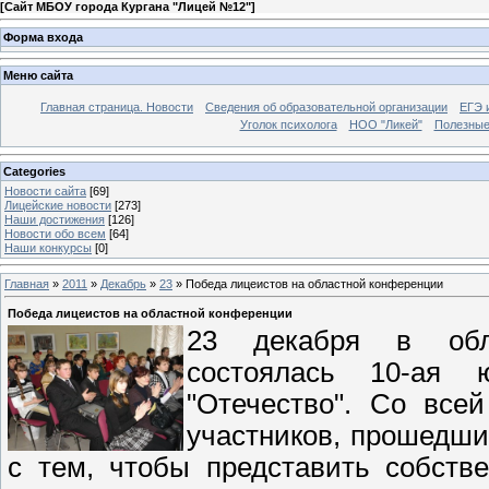
[
Сайт МБОУ города Кургана "Лицей №12"
]
Форма входа
Меню сайта
Главная страница. Новости
Сведения об образовательной организации
ЕГЭ 
Уголок психолога
НОО "Ликей"
Полезные
Categories
Новости сайта
[69]
Лицейские новости
[273]
Наши достижения
[126]
Новости обо всем
[64]
Наши конкурсы
[0]
Главная
»
2011
»
Декабрь
»
23
» Победа лицеистов на областной конференции
Победа лицеистов на областной конференции
23 декабря в обла
состоялась 10-ая 
"Отечество". Со все
участников, прошедших
с тем, чтобы представить собств