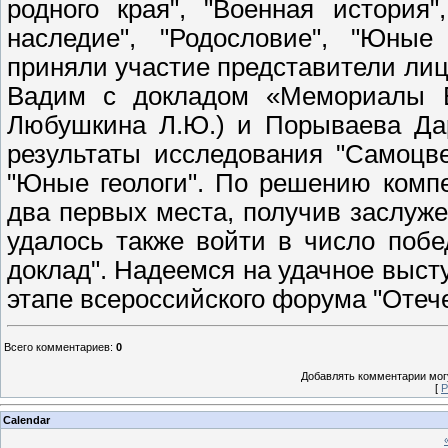
родного края", "Военная история"
наследие", "Родословие", "Юные 
приняли участие представители лиц
Вадим с докладом «Мемориалы В
Любушкина Л.Ю.) и Порываева Дар
результаты исследования "Самоцве
"Юные геологи". По решению комп
два первых места, получив заслуж
удалось также войти в число поб
доклад". Надеемся на удачное выс
этапе всероссийского форума "Отече
Всего комментариев
:
0
Добавлять комментарии могу
[
Р
Calendar