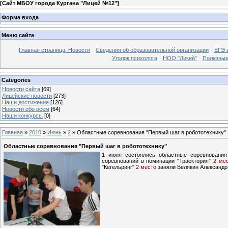
[
Сайт МБОУ города Кургана "Лицей №12"
]
Форма входа
Меню сайта
Главная страница. Новости
Сведения об образовательной организации
ЕГЭ 
Уголок психолога
НОО "Ликей"
Полезные
Categories
Новости сайта
[69]
Лицейские новости
[273]
Наши достижения
[126]
Новости обо всем
[64]
Наши конкурсы
[0]
Главная
»
2010
»
Июнь
»
2
» Областные соревнования "Первый шаг в робототехнику"
Областные соревнования "Первый шаг в робототехнику"
1 июня состоялись областные соревновани
соревнований в номинации "Траектория"
2 ме
"Кегельринг"
2 место
заняли Белякин Александр