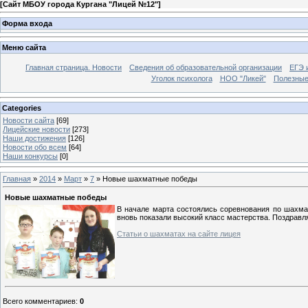
[
Сайт МБОУ города Кургана "Лицей №12"
]
Форма входа
Меню сайта
Главная страница. Новости
Сведения об образовательной организации
ЕГЭ 
Уголок психолога
НОО "Ликей"
Полезные
Categories
Новости сайта
[69]
Лицейские новости
[273]
Наши достижения
[126]
Новости обо всем
[64]
Наши конкурсы
[0]
Главная
»
2014
»
Март
»
7
» Новые шахматные победы
Новые шахматные победы
В начале марта состоялись соревнования по шахма
вновь показали высокий класс мастерства. Поздрав
Статьи о шахматах на сайте лицея
Всего комментариев
:
0