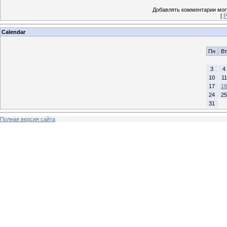
Добавлять комментарии могу
[
Р
Calendar
Пн
Вт
3
4
10
11
17
18
24
25
31
Полная версия сайта