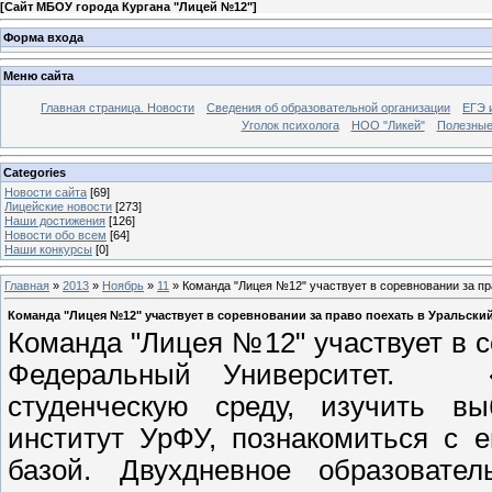
[
Сайт МБОУ города Кургана "Лицей №12"
]
Форма входа
Меню сайта
Главная страница. Новости
Сведения об образовательной организации
ЕГЭ 
Уголок психолога
НОО "Ликей"
Полезные
Categories
Новости сайта
[69]
Лицейские новости
[273]
Наши достижения
[126]
Новости обо всем
[64]
Наши конкурсы
[0]
Главная
»
2013
»
Ноябрь
»
11
» Команда "Лицея №12" участвует в соревновании за п
Команда "Лицея №12" участвует в соревновании за право поехать в Уральск
Команда "Лицея №12" участвует в с
Федеральный Университет. «Т
студенческую среду, изучить в
институт УрФУ, познакомиться с е
базой. Двухдневное образовате