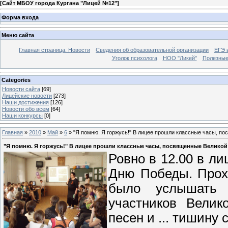
[
Сайт МБОУ города Кургана "Лицей №12"
]
Форма входа
Меню сайта
Главная страница. Новости
Сведения об образовательной организации
ЕГЭ 
Уголок психолога
НОО "Ликей"
Полезные
Categories
Новости сайта
[69]
Лицейские новости
[273]
Наши достижения
[126]
Новости обо всем
[64]
Наши конкурсы
[0]
Главная
»
2010
»
Май
»
6
» "Я помню. Я горжусь!" В лицее прошли классные часы, п
"Я помню. Я горжусь!" В лицее прошли классные часы, посвященные Великой
Ровно в 12.00 в л
Дню Победы. Прох
было услышать 
участников Велик
песен и ... тишину 