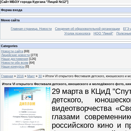
[
Сайт МБОУ города Кургана "Лицей №12"
]
Форма входа
Меню сайта
Главная страница. Новости
Сведения об образовательной организации
ЕГЭ 
Уголок психолога
НОО "Ликей"
Полезные
Categories
Новости сайта
[69]
Лицейские новости
[273]
Наши достижения
[126]
Новости обо всем
[64]
Наши конкурсы
[0]
Главная
»
2016
»
Март
»
30
» Итоги VI открытого Фестиваля детского, юношеского и м
Итоги VI открытого Фестиваля детского, юношеского и молодёжного фото, кин
29 марта в КЦиД "Спут
детского, юношес
видеотворчества «Св
глазами современник
российского кино и 