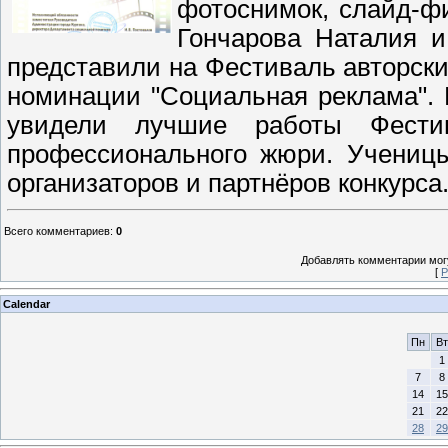
фотоснимок, слайд-ф
Гончарова Наталия и
представили на Фестиваль авторск
номинации "Социальная реклама".
увидели лучшие работы Фестив
профессиональног
о жюри. Учениц
организаторов и партнёров конкурса
Всего комментариев
:
0
Добавлять комментарии могу
[
Р
Calendar
Пн
Вт
1
7
8
14
15
21
22
28
29