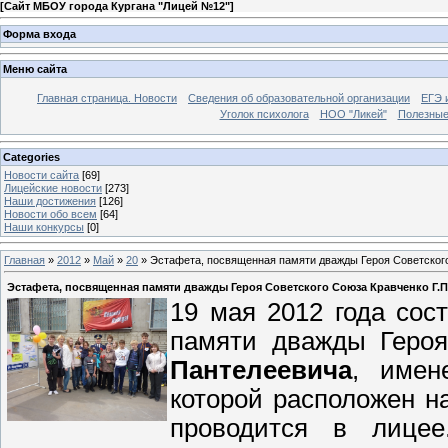
[
Сайт МБОУ города Кургана "Лицей №12"
]
Форма входа
Меню сайта
Главная страница. Новости
Сведения об образовательной организации
ЕГЭ 
Уголок психолога
НОО "Ликей"
Полезные
Categories
Новости сайта
[69]
Лицейские новости
[273]
Наши достижения
[126]
Новости обо всем
[64]
Наши конкурсы
[0]
Главная
»
2012
»
Май
»
20
» Эстафета, посвященная памяти дважды Героя Советского
Эстафета, посвященная памяти дважды Героя Советского Союза Кравченко Г.П
19 мая 2012 года сос
памяти дважды Геро
Пантелеевича
, имен
которой расположен н
проводится в лице