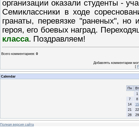
организации оказали студенты - уча
Семиклассники в ходе сореснован
гранаты, перевязке "раненых", но
героя, его боевых наград. Переход
класса
. Поздравляем!
Всего комментариев
:
0
Добавлять комментарии могу
[
Р
Calendar
Пн
Вт
1
7
8
14
15
21
22
28
29
Полная версия сайта