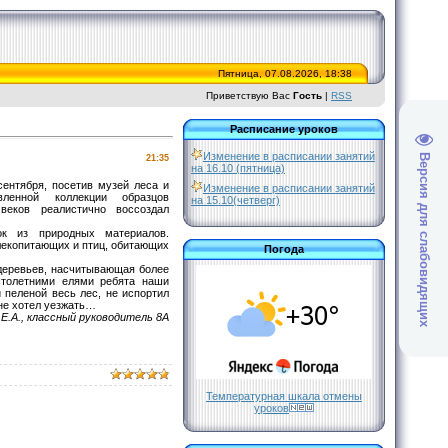
Пятница, 07.08.2026, 18:38
Приветствую Вас
Гость
|
RSS
Расписание уроков
Изменение в расписании занятий
Версия для слабовидящих
21:35
на 16.10 (пятница)
ентября, посетив музей леса и
Изменение в расписании занятий
вленной коллекции образцов
на 15.10(четверг)
веков реалистично воссоздал
ок из природных материалов.
лекопитающих и птиц, обитающих
Погода
 деревьев, насчитывающая более
столетними елями ребята наши
 пеленой весь лес, не испортил
 не хотел уезжать…
Е.А., классный руководитель 8А
Температурная шкала отмены
уроков