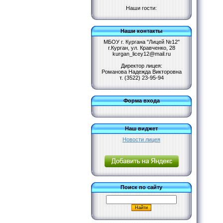
Наши гости:
Наши контакты
МБОУ г. Кургана "Лицей №12"
г.Курган, ул. Кравченко, 28
kurgan_licey12@mail.ru
Директор лицея:
Романова Надежда Викторовна
т. (3522) 23-95-94
Форма входа
Наш виджет
Новости лицея
Поиск по сайту