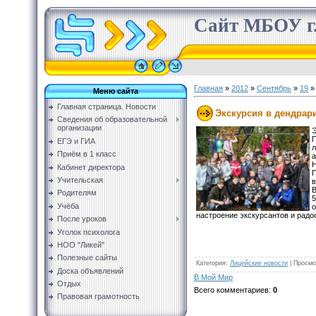
Сайт МБОУ г.
Главная
»
2012
»
Сентябрь
»
19
»
Меню сайта
Главная страница. Новости
Экскурсия в дендрар
Сведения об образовательной
организации
Э
ЕГЭ и ГИА
Приём в 1 класс
а
Кабинет директора
П
Учительская
в
В
Родителям
Учёба
о
настроение экскурсантов и радо
После уроков
Уголок психолога
НОО "Ликей"
Полезные сайты
Категория
:
Лицейские новости
|
Просмо
Доска объявлений
В Мой Мир
Отдых
Всего комментариев
:
0
Правовая грамотность