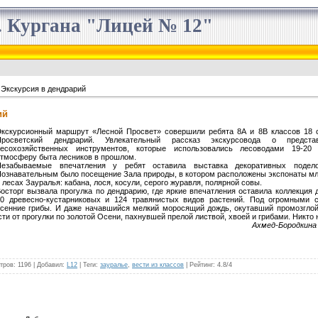
 Кургана "Лицей № 12"
 Экскурсия в дендрарий
ий
кскурсионный маршрут «Лесной Просвет» совершили ребята 8А и 8В классов 18 с
Просветский дендрарий. Увлекательный рассказ экскурсовода о предста
лесохозяйственных инструментов, которые использовались лесоводами 19-20 
тмосферу быта лесников в прошлом.
Незабываемые впечатления у ребят оставила выставка декоративных подел
ознавательным было посещение Зала природы, в котором расположены экспонаты м
 лесах Зауралья: кабана, лося, косули, серого журавля, полярной совы.
осторг вызвала прогулка по дендрарию, где яркие впечатления оставила коллекция
50 древесно-кустарниковых и 124 травянистых видов растений. Под огромными 
сенние грибы. И даже начавшийся мелкий моросящий дождь, окутавший промозглой
сти от прогулки по золотой Осени, пахнувшей прелой листвой, хвоей и грибами. Никто
Ахмед-Бородкина 
тров
: 1196 |
Добавил
:
L12
|
Теги
:
зауралье
,
вести из классов
|
Рейтинг
:
4.8
/
4