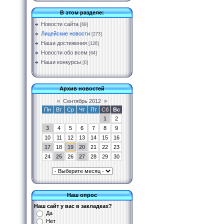
В этом разделе:
Новости сайта
[69]
Лицейские новости
[273]
Наши достижения
[126]
Новости обо всем
[64]
Наши конкурсы
[0]
Архив новостей
«
Сентябрь 2012
»
Пн
Вт
Ср
Чт
Пт
Сб
Вс
1
2
3
4
5
6
7
8
9
10
11
12
13
14
15
16
17
18
19
20
21
22
23
24
25
26
27
28
29
30
Наш опрос
Наш сайт у вас в закладках?
Да
Нет