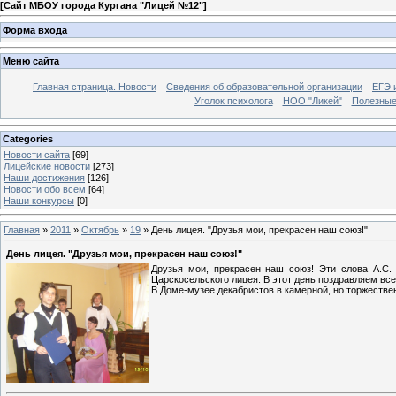
[
Сайт МБОУ города Кургана "Лицей №12"
]
Форма входа
Меню сайта
Главная страница. Новости
Сведения об образовательной организации
ЕГЭ 
Уголок психолога
НОО "Ликей"
Полезные
Categories
Новости сайта
[69]
Лицейские новости
[273]
Наши достижения
[126]
Новости обо всем
[64]
Наши конкурсы
[0]
Главная
»
2011
»
Октябрь
»
19
» День лицея. "Друзья мои, прекрасен наш союз!"
День лицея. "Друзья мои, прекрасен наш союз!"
Друзья мои, прекрасен наш союз! Эти слова А.С.
Царскосельского лицея. В этот день поздравляем все
В Доме-музее декабристов в камерной, но торжестве