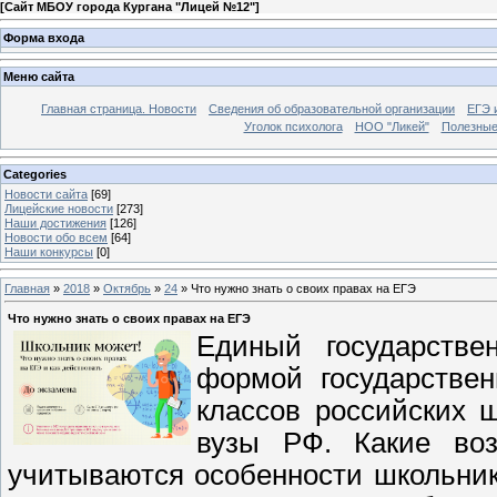
[
Сайт МБОУ города Кургана "Лицей №12"
]
Форма входа
Меню сайта
Главная страница. Новости
Сведения об образовательной организации
ЕГЭ 
Уголок психолога
НОО "Ликей"
Полезные
Categories
Новости сайта
[69]
Лицейские новости
[273]
Наши достижения
[126]
Новости обо всем
[64]
Наши конкурсы
[0]
Главная
»
2018
»
Октябрь
»
24
» Что нужно знать о своих правах на ЕГЭ
Что нужно знать о своих правах на ЕГЭ
Единый государстве
формой государствен
классов российских 
вузы РФ. Какие воз
учитываются особенности школьник