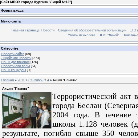
[
Сайт МБОУ города Кургана "Лицей №12"
]
Форма входа
Меню сайта
Главная страница. Новости
Сведения об образовательной организации
ЕГЭ 
Уголок психолога
НОО "Ликей"
Полезные
Categories
Новости сайта
[69]
Лицейские новости
[273]
Наши достижения
[126]
Новости обо всем
[64]
Наши конкурсы
[0]
Главная
»
2011
»
Сентябрь
»
4
» Акция "Память"
Акция "Память"
Террористический акт 
города Беслан (Северна
2004 года. В течение 
школы 1.128 человек (д
результате, погибло свыше 350 чело