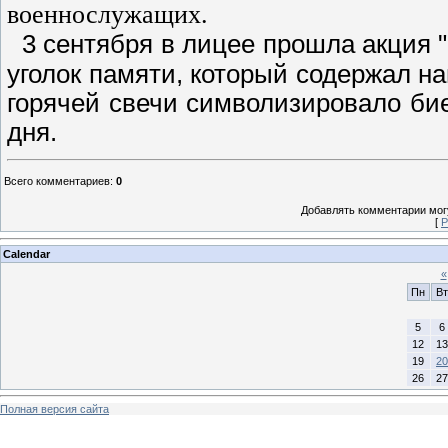
военнослужащих.
3 сентября в лицее прошла акция 
уголок памяти, который содержал н
горячей свечи символизировало би
дня.
Всего комментариев
:
0
Добавлять комментарии могу
[
Р
Calendar
«
Пн
Вт
5
6
12
13
19
20
26
27
Полная версия сайта