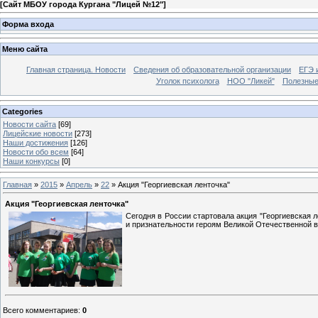
[
Сайт МБОУ города Кургана "Лицей №12"
]
Форма входа
Меню сайта
Главная страница. Новости
Сведения об образовательной организации
ЕГЭ 
Уголок психолога
НОО "Ликей"
Полезные
Categories
Новости сайта
[69]
Лицейские новости
[273]
Наши достижения
[126]
Новости обо всем
[64]
Наши конкурсы
[0]
Главная
»
2015
»
Апрель
»
22
» Акция "Георгиевская ленточка"
Акция "Георгиевская ленточка"
Сегодня в России стартовала акция "Георгиевская 
и признательности героям Великой Отечественной в
Всего комментариев
:
0