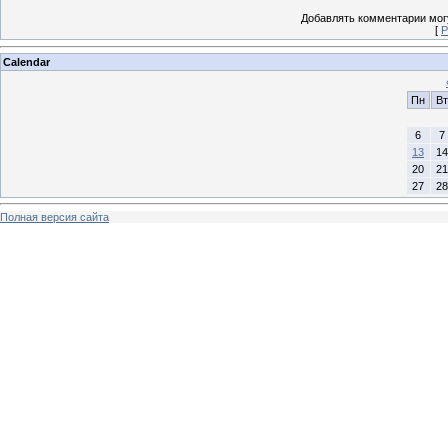
Добавлять комментарии могу
[
Р
Calendar
Пн
Вт
6
7
13
14
20
21
27
28
Полная версия сайта