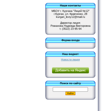
Наши контакты
МБОУ г. Кургана "Лицей №12"
г.Курган, ул. Кравченко, 28
kurgan_licey12@mail.ru
Директор лицея:
Романова Надежда Викторовна
т. (3522) 23-95-94
Форма входа
Наш виджет
Новости лицея
Поиск по сайту