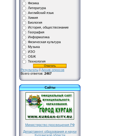
Физика
Литература
Английский язык
Химия
Биология
История, обществознание
География
Информатика
Физическая культура
Музыка
ИЗО
ОБЖ
Технология
Результаты
|
Архив опросов
Всего ответов:
2467
Сайты
Министерство просвещения РФ
Департамент образования и науки
Курганской области