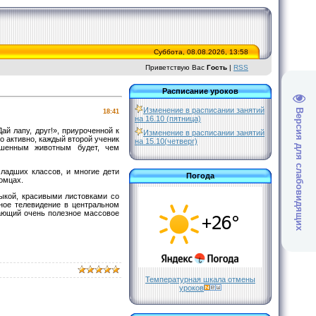
Суббота, 08.08.2026, 13:58
Приветствую Вас
Гость
|
RSS
Расписание уроков
Изменение в расписании занятий
Версия для слабовидящих
18:41
на 16.10 (пятница)
ай лапу, друг!», приуроченной к
Изменение в расписании занятий
 активно, каждый второй ученик
на 15.10(четверг)
ошенным животным будет, чем
ладших классов, и многие дети
Погода
омцах.
ыкой, красивыми листовками со
ьное телевидение в центральном
ающий очень полезное массовое
Температурная шкала отмены
уроков