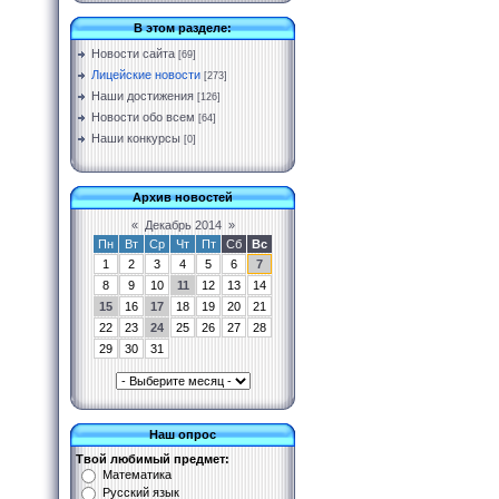
В этом разделе:
Новости сайта
[69]
Лицейские новости
[273]
Наши достижения
[126]
Новости обо всем
[64]
Наши конкурсы
[0]
Архив новостей
«
Декабрь 2014
»
Пн
Вт
Ср
Чт
Пт
Сб
Вс
1
2
3
4
5
6
7
8
9
10
11
12
13
14
15
16
17
18
19
20
21
22
23
24
25
26
27
28
29
30
31
Наш опрос
Твой любимый предмет:
Математика
Русский язык