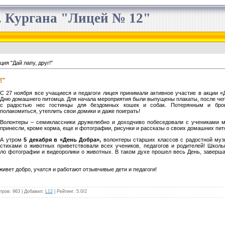
 Кургана "Лицей № 12"
ция "Дай лапу, друг!"
!"
С 27 ноября все учащиеся и педагоги лицея принимали активное участие в акции «Д
Дню домашнего питомца. Для начала мероприятия были выпущены плакаты, после чего
с радостью нес гостинцы для бездомных кошек и собак. Потерянным и бр
полакомиться, утеплить свои домики и даже поиграть!
Волонтеры – семиклассники дружелюбно и доходчиво побеседовали с учениками м
принесли, кроме корма, еще и фотографии, рисунки и рассказы о своих домашних пит
А утром
5 декабря в «День Добра»,
волонтеры старших классов с радостной муз
стихами о животных приветствовали всех учеников, педагогов и родителей! Школ
ло фотографии и видеоролики о животных. В таком духе прошел весь День, заверш
живет добро, учатся и работают отзывчивые дети и педагоги!
тров
: 963 |
Добавил
:
L12
|
Рейтинг
:
5.0
/
2