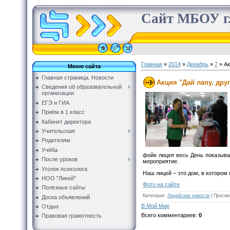
Сайт МБОУ г.
Главная
»
2014
»
Декабрь
»
7
» Ак
Меню сайта
Главная страница. Новости
Акция "Дай лапу, друг
Сведения об образовательной
организации
ЕГЭ и ГИА
Приём в 1 класс
Кабинет директора
Учительская
Родителям
Учёба
фойе лицея весь День показыва
После уроков
мероприятие.
Уголок психолога
Наш лицей – это дом, в котором 
НОО "Ликей"
Фото на сайте
Полезные сайты
Категория
:
Лицейские новости
|
Просмо
Доска объявлений
В Мой Мир
Отдых
Всего комментариев
:
0
Правовая грамотность