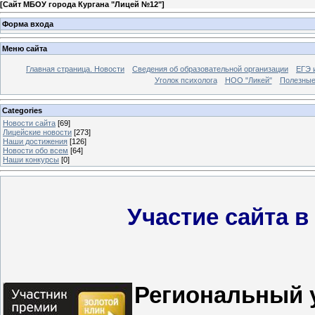
[
Сайт МБОУ города Кургана "Лицей №12"
]
Форма входа
Меню сайта
Главная страница. Новости
Сведения об образовательной организации
ЕГЭ 
Уголок психолога
НОО "Ликей"
Полезные
Categories
Новости сайта
[69]
Лицейские новости
[273]
Наши достижения
[126]
Новости обо всем
[64]
Наши конкурсы
[0]
Участие сайта в
Региональный 