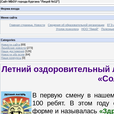
[
Сайт МБОУ города Кургана "Лицей №12"
]
Форма входа
Меню сайта
Главная страница. Новости
Сведения об образовательной организации
ЕГЭ 
Уголок психолога
НОО "Ликей"
Полезные
Categories
Новости сайта
[69]
Лицейские новости
[273]
Наши достижения
[126]
Новости обо всем
[64]
Наши конкурсы
[0]
Летний оздоровительный 
«Со
В первую смену в нашем
100 ребят. В этом году
форме и называлась
«Зд