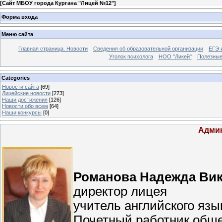
[
Сайт МБОУ города Кургана "Лицей №12"
]
Форма входа
Меню сайта
Главная страница. Новости
Сведения об образовательной организации
ЕГЭ 
Уголок психолога
НОО "Ликей"
Полезные
Categories
Новости сайта
[69]
Лицейские новости
[273]
Наши достижения
[126]
Новости обо всем
[64]
Наши конкурсы
[0]
Админ
Романова Надежда Ви
директор лицея
учитель английского яз
Почетный работник общ