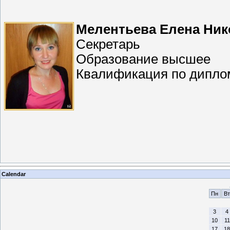
Мелентьева Елена Ник
Секретарь
Образование высшее
Квалификация по диплом
Calendar
Пн
Вт
3
4
10
11
17
18