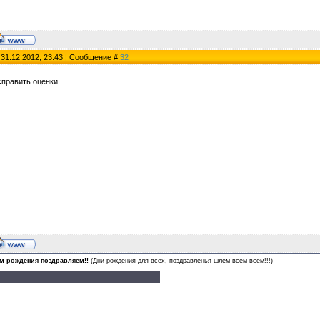
 31.12.2012, 23:43 | Сообщение #
32
править оценки.
м рождения поздравляем!!
(Дни рождения для всех, поздравленья шлем всем-всем!!!)