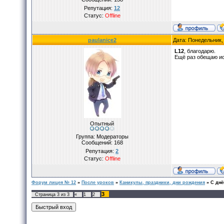
Репутация:
12
Статус:
Offline
paulanice2
Дата: Понедельник,
L12
, благодарю.
Ещё раз обещаю ис
Опытный
Группа: Модераторы
Сообщений:
168
Репутация:
2
Статус:
Offline
Форум лицея № 12
»
После уроков
»
Каникулы, праздники, дни рождения
»
С днё
3
Страница
3
из
3
«
1
2