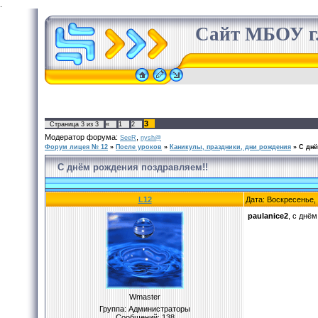
.
Сайт МБОУ г.
3
Страница
3
из
3
«
1
2
Модератор форума:
,
SeeR
nysh@
Форум лицея № 12
»
После уроков
»
Каникулы, праздники, дни рождения
»
С днё
С днём рождения поздравляем!!
L12
Дата: Воскресенье,
paulanice2
, с днё
Wmaster
Группа: Администраторы
Сообщений:
138