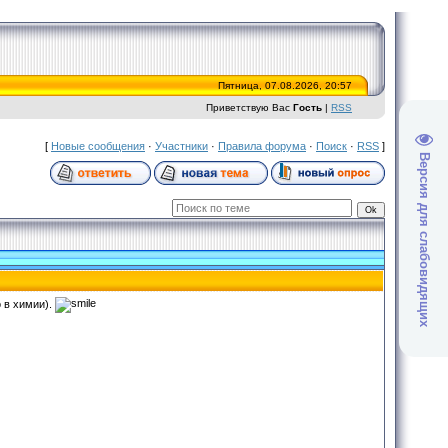
Пятница, 07.08.2026, 20:57
Приветствую Вас
Гость
|
RSS
[
Новые сообщения
·
Участники
·
Правила форума
·
Поиск
·
RSS
]
Версия для слабовидящих
 в химии).