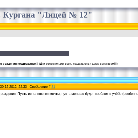
 Кургана "Лицей № 12"
м рождения поздравляем!!
(Дни рождения для всех, поздравленья шлем всем-всем!!!)
 30.12.2012, 22:33 | Сообщение #
31
м рождения! Пусть исполняются мечты, пусть меньше будет проблем в учёбе (особенно