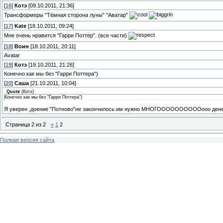
[
16
]
Котэ
[09.10.2011, 21:36]
Трансформеры "Тёмная сторона луны" "Аватар"
[
17
]
Kate
[18.10.2011, 09:24]
Мне очень нравится "Гарри Поттер". (все части)
[
18
]
Воин
[18.10.2011, 20:11]
Avatar
[
19
]
Котэ
[19.10.2011, 21:26]
Конечно как мы без "Гарри Поттера")
[
20
]
Саша
[21.10.2011, 10:04]
Quote
(
Котэ
)
Конечно как мы без "Гарри Поттера")
Я уверен ,доение "Потново"не закончилось.им нужно МНОГООООООООООооо дене
Страница
2
из
2
«
1
2
Полная версия сайта