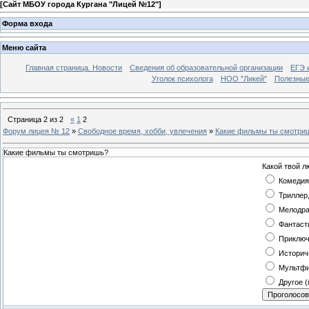
[
Сайт МБОУ города Кургана "Лицей №12"
]
Форма входа
Меню сайта
Главная страница. Новости
Сведения об образовательной организации
ЕГЭ 
Уголок психолога
НОО "Ликей"
Полезные
Страница
2
из
2
«
1
2
Форум лицея № 12
»
Свободное время, хобби, увлечения
»
Какие фильмы ты смотри
Какие фильмы ты смотришь?
Какой твой 
Комедия
Триллер
Мелодр
Фантаст
Приключ
Историч
Мультф
Другое 