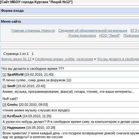
[
Сайт МБОУ города Кургана "Лицей №12"
]
Форма входа
Меню сайта
Главная страница. Новости
Сведения об образовательной организации
ЕГЭ 
Уголок психолога
НОО "Ликей"
Полезные
Страница
1
из
1
1
Форум лицея № 12
»
Свободное время, хобби, увлечения
»
Что вы делаете в свободн
Что вы делаете в свободное время ???
[
1
]
SpaRRoW
[19.02.2010, 21:40]
Я лично гуляю , сижу дома за форумом ))))
[
2
]
SeeR
[19.02.2010, 23:42]
Аниме, музыка, программирование, фансаб, гитара, чтение, эти ваши интернеты...
Nuff said?
[
3
]
Gnehc
[20.02.2010, 09:03]
чтение аниме музыку слушаю все вроде))
[
4
]
КотЁнкА
[14.03.2010, 11:25]
А уроки кто нибудь делает? Я в свободное время сижу за компьютером и делаю урок
[
5
]
Надюшкин
[16.05.2010, 10:28]
Всем приветик! У меня каждый день -это поздное возвращение домой) сначала кружки и
жду не дождусь!! и конечно же сессия