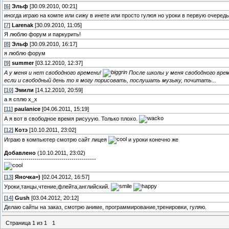
[
6
]
Эльф
[30.09.2010, 00:21]
иногда играю на компе или сижу в инете или просто гулюя но уроки в первую очередь
[
7
]
Larenak
[30.09.2010, 11:05]
Я люблю форум и паркурить!
[
8
]
Эльф
[30.09.2010, 16:17]
я люблю форум
[
9
]
summer
[03.12.2010, 12:37]
А у меня и нет свободного времени!
После школы у меня свободного време
если и свободный день то я могу порисовать, послушать музыку, почитать...
[
10
]
Эмили
[14.12.2010, 20:59]
а я сплю х_х
[
11
]
paulanice
[04.06.2011, 15:19]
А я вот в свободное время рисууую. Только плохо.
[
12
]
Котэ
[10.10.2011, 23:02]
Играю в компьютер смотрю сайт лицея
и уроки конечно же
Добавлено
(10.10.2011, 23:02)
---------------------------------------------
[
13
]
Яночка=)
[02.04.2012, 16:57]
Уроки,танцы,чтение,флейта,английский.
[
14
]
Gush
[03.04.2012, 20:12]
Делаю сайты на заказ, смотрю аниме, программирование,тренировки, гуляю.
Страница
1
из
1
1