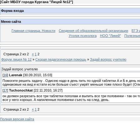
[
Сайт МБОУ города Кургана "Лицей №12"
]
Форма входа
Меню сайта
Главная страница. Новости
Сведения об образовательной организации
ЕГЭ 
Уголок психолога
НОО "Ликей"
Полезные
Страница
2
из
2
«
1
2
Форум лицея № 12
»
Скорая педагогическая помощь
»
Задай вопрос учителю
Задай вопрос учителю
[
16
]
Larenak
[30.09.2010, 15:03]
Помогите решить задачу . Одисею надо в день пить по одной таблетки А и Б в день 
одинаковые на вид и кстати если больше съест умрёт меньше тоже плохо будет (Оли
[
17
]
Tuchonochkat
[22.11.2010, 16:27]
он должен разрезать все три таблетки пополам и выпить все три половинки - так он т
все у него хорошо. А напиленные половинки съесть на след. день.
Страница
2
из
2
«
1
2
Полная версия сайта