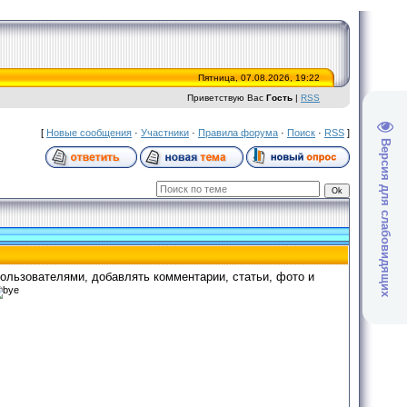
Пятница, 07.08.2026, 19:22
Приветствую Вас
Гость
|
RSS
[
Новые сообщения
·
Участники
·
Правила форума
·
Поиск
·
RSS
]
Версия для слабовидящих
ользователями, добавлять комментарии, статьи, фото и