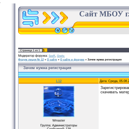
.
Сайт МБОУ г.
1
Страница
1
из
1
Модератор форума:
,
SeeR
Gnehc
Форум лицея № 12
»
О сайте
»
О сайте и форуме
»
Зачем нужна регистрация
Зачем нужна регистрация
L12
Дата: Среда, 05.08.
Зарегистрирова
скачивать мате
Wmaster
Группа: Администраторы
Сообщений:
138