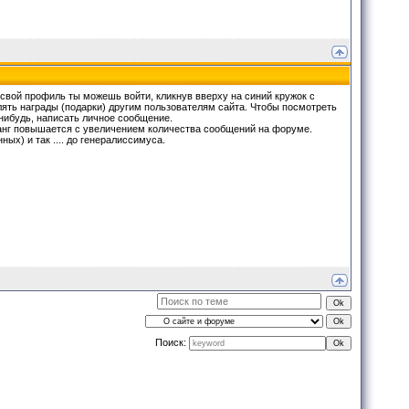
 свой профиль ты можешь войти, кликнув вверху на синий кружок с
лять награды (подарки) другим пользователям сайта. Чтобы посмотреть
-нибудь, написать личное сообщение.
 Ранг повышается с увеличением количества сообщений на форуме.
х) и так .... до генералиссимуса.
Поиск: