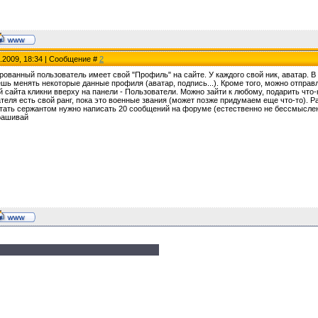
8.2009, 18:34 | Сообщение #
2
рованный пользователь имеет свой "Профиль" на сайте. У каждого свой ник, аватар. В
ешь менять некоторые данные профиля (аватар, подпись...). Кроме того, можно отправ
 сайта кликни вверху на панели - Пользователи. Можно зайти к любому, подарить что
ателя есть свой ранг, пока это военные звания (может позже придумаем еще что-то).
тать сержантом нужно написать 20 сообщений на форуме (естественно не бессмысленны
рашивай