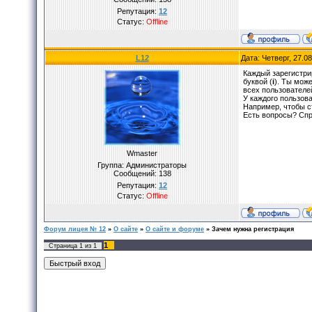
Репутация:
12
Статус:
Offline
L12
Дата: Четверг, 27.0
Каждый зарегистри
буквой (
i
). Ты мож
всех пользователей
У каждого пользов
Например, чтобы с
Есть вопросы? Сп
Wmaster
Группа: Администраторы
Сообщений:
138
Репутация:
12
Статус:
Offline
Форум лицея № 12
»
О сайте
»
О сайте и форуме
»
Зачем нужна регистрация
1
Страница
1
из
1