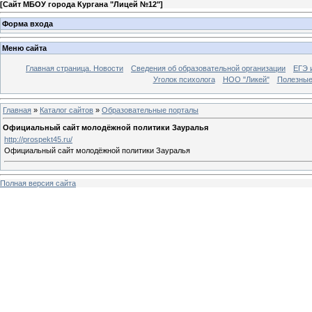
[
Сайт МБОУ города Кургана "Лицей №12"
]
Форма входа
Меню сайта
Главная страница. Новости
Сведения об образовательной организации
ЕГЭ 
Уголок психолога
НОО "Ликей"
Полезные
Главная
»
Каталог сайтов
»
Образовательные порталы
Официальный сайт молодёжной политики Зауралья
http://prospekt45.ru/
Официальный сайт молодёжной политики Зауралья
Полная версия сайта