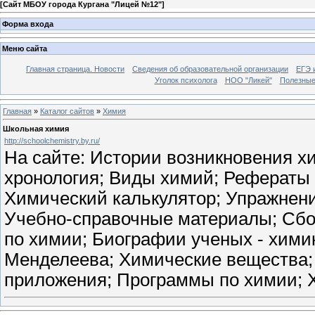
[
Сайт МБОУ города Кургана "Лицей №12"
]
Форма входа
Меню сайта
Главная страница. Новости
Сведения об образовательной организации
ЕГЭ 
Уголок психолога
НОО "Ликей"
Полезные
Главная
»
Каталог сайтов
»
Химия
Школьная химия
http://schoolchemistry.by.ru/
На сайте: Истории возникновения х
хронология; Виды химий; Рефераты 
Химический калькулятор; Упражнени
Учебно-справочные материалы; Сбо
по химии; Биографии ученых - хими
Менделеева; Химические вещества;
приложения; Программы по химии; 