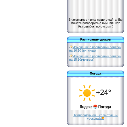
Знакомьтесь - инф нашего сайта. Вы
можете поговорить с ним, пишите
без ошибок, по-русски :)
Расписание уроков
Изменение в расписании занятий
на 16.10 (пятница)
Изменение в расписании занятий
на 15.10(четверг)
Погода
Температурная шкала отмены
уроков