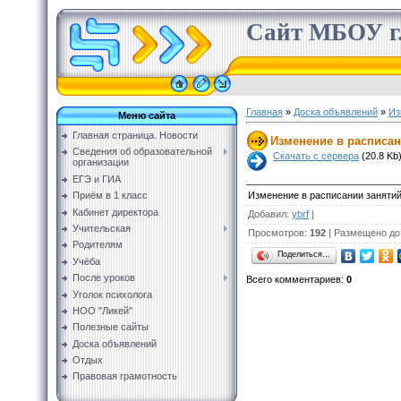
Сайт МБОУ г.
Главная
»
Доска объявлений
»
Из
Меню сайта
Главная страница. Новости
Изменение в расписани
Сведения об образовательной
Скачать с сервера
(20.8 Kb
организации
ЕГЭ и ГИА
Изменение в расписании занятий 
Приём в 1 класс
Кабинет директора
Добавил
:
ybrf
|
Учительская
Просмотров
:
192
|
Размещено до
Родителям
Поделиться…
Учёба
После уроков
Всего комментариев
:
0
Уголок психолога
НОО "Ликей"
Полезные сайты
Доска объявлений
Отдых
Правовая грамотность