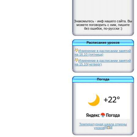
Знакомьтесь - инф нашего сайта. Вы
можете поговорить с ним, пишите
без ошибок, по-русски :)
Расписание уроков
Изменение в расписании занятий
на 16.10 (пятница)
Изменение в расписании занятий
на 15.10(четверг)
Погода
Температурная шкала отмены
уроков