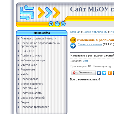
Сайт МБОУ г.
Главная
»
Доска объявлений
»
Из
Меню сайта
Главная страница. Новости
Изменение в расписани
Сведения об образовательной
Скачать с сервера
(19.1 Kb
организации
ЕГЭ и ГИА
Изменение в расписании занятий 
Приём в 1 класс
Кабинет директора
Добавил
:
ybrf
|
Учительская
Просмотров
:
89
|
Размещено до
:
Родителям
Поделиться…
Учёба
После уроков
Всего комментариев
:
0
Уголок психолога
НОО "Ликей"
Полезные сайты
Доска объявлений
Отдых
Правовая грамотность