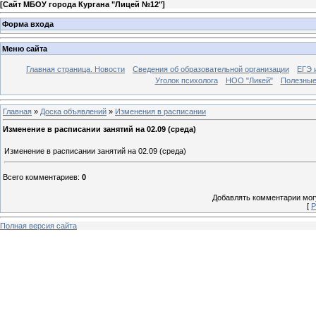
[
Сайт МБОУ города Кургана "Лицей №12"
]
Форма входа
Меню сайта
Главная страница. Новости
Сведения об образовательной организации
ЕГЭ 
Уголок психолога
НОО "Ликей"
Полезные
Главная
»
Доска объявлений
»
Изменения в расписании
Изменение в расписании занятий на 02.09 (среда)
Изменение в расписании занятий на 02.09 (среда)
Всего комментариев
:
0
Добавлять комментарии могу
[
Р
Полная версия сайта