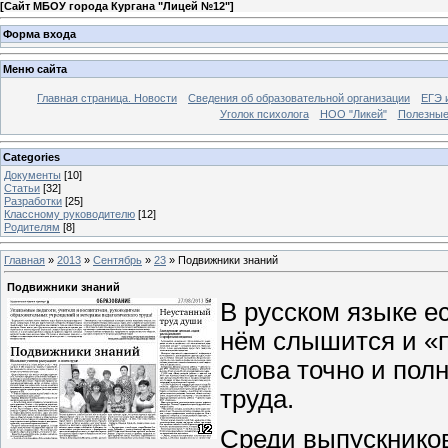
[
Сайт МБОУ города Кургана "Лицей №12"
]
Форма входа
Меню сайта
Главная страница. Новости
Сведения об образовательной организации
ЕГЭ 
Уголок психолога
НОО "Ликей"
Полезные
Categories
Документы
[10]
Статьи
[32]
Разработки
[25]
Классному руководителю
[12]
Родителям
[8]
Главная
»
2013
»
Сентябрь
»
23
» Подвижники знаний
Подвижники знаний
В русском языке е
нём слышится и «п
слова точно и пол
труда.
Среди выпускников