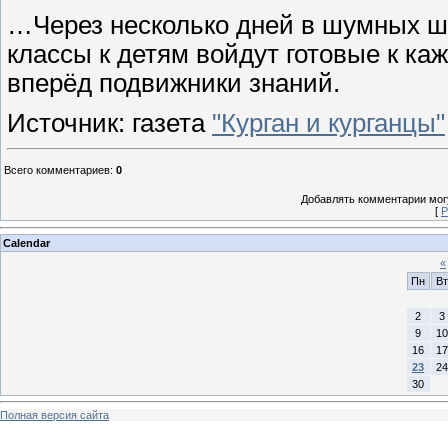
…Через несколько дней в шумных шк
классы к детям войдут готовые к к
вперёд подвижники знаний.
Источник: газета
"Курган и курганцы"
Всего комментариев
:
0
Добавлять комментарии могу
[
Р
Calendar
«
Пн
Вт
2
3
9
10
16
17
23
24
30
Полная версия сайта