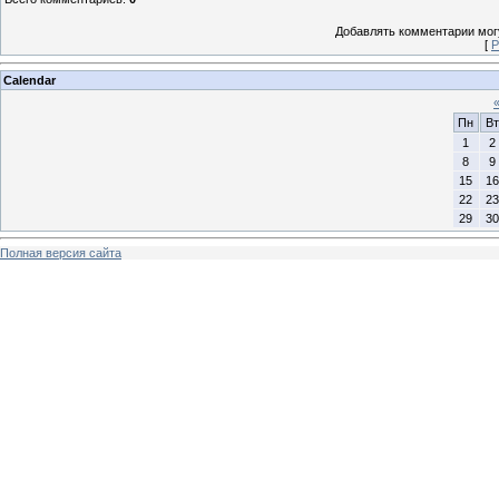
Добавлять комментарии могу
[
Р
Calendar
Пн
Вт
1
2
8
9
15
16
22
23
29
30
Полная версия сайта