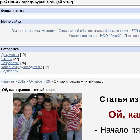
[
Сайт МБОУ города Кургана "Лицей №12"
]
Форма входа
Меню сайта
Главная страница. Новости
Сведения об образовательной организации
ЕГЭ 
Уголок психолога
НОО "Ликей"
Полезные
Categories
Документы
[10]
Статьи
[32]
Разработки
[25]
Классному руководителю
[12]
Родителям
[8]
Главная
»
2012
»
Октябрь
»
20
» Ой, как страшно – пятый класс!
Ой, как страшно – пятый класс!
Статья из
Ой, к
- Начало п